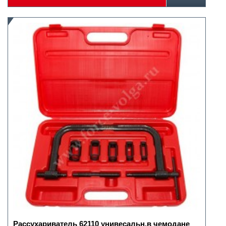
Рассухариватель 62110 унивесальн.в чемодане