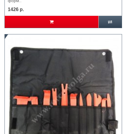
форм..
1426 р.