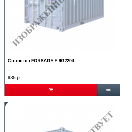
Стетоскоп FORSAGE F-9G2204
..
685 р.