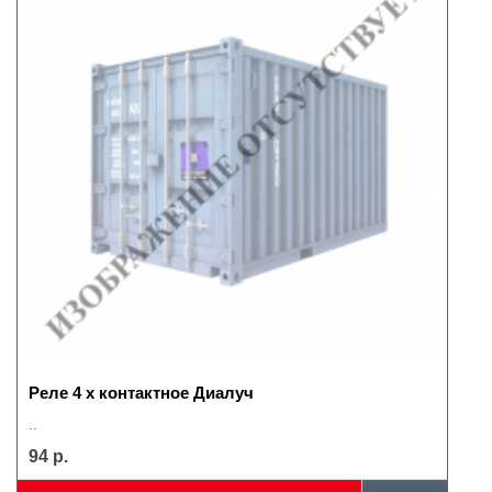
Реле 4 х контактное Диалуч
..
94 р.