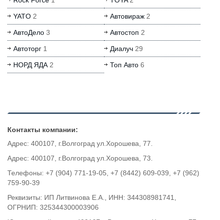
Rock Force
1
TOYA
2
YATO
2
Автовираж
2
АвтоДело
3
Автостоп
2
Автоторг
1
Диалуч
29
НОРД ЯДА
2
Топ Авто
6
Контакты компании:
Адрес: 400107, г.Волгоград ул.Хорошева, 77.
Адрес: 400107, г.Волгоград ул.Хорошева, 73.
Телефоны: +7 (904) 771-19-05, +7 (8442) 609-039, +7 (962)
759-90-39
Реквизиты: ИП Литвинова Е.А., ИНН: 344308981741,
ОГРНИП: 325344300003906