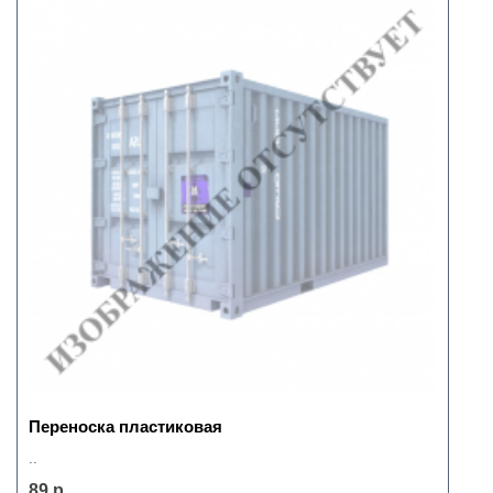
Переноска пластиковая
..
89 р.