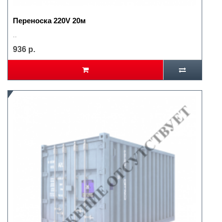
Переноска 220V 20м
..
936 р.