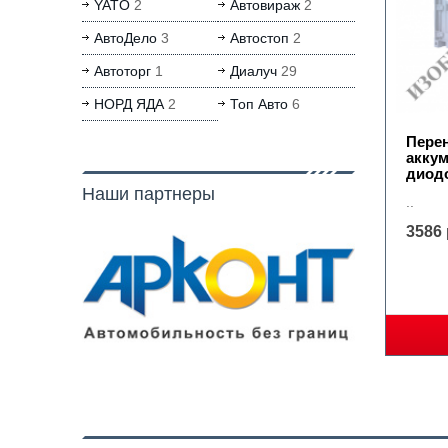
YATO
2
Автовираж
2
АвтоДело
3
Автостоп
2
Автоторг
1
Диалуч
29
НОРД ЯДА
2
Топ Авто
6
Пере
аккум
диодо
Наши партнеры
..
3586 