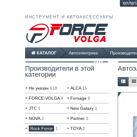
оплат
ИНСТРУМЕНТ И АВТОАКСЕССУАРЫ
КАТАЛОГ
Автоэлектрика
Производител
Производители в этой
Автоэ
категории
Не указан
618
ALCA
15
FORCE-VOLGA
4
Forsage
6
JTC
1
New Galaxy
1
NOVA
2
Partner
3
Rock Force
1
TOYA
2