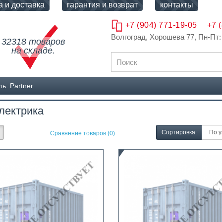
а и доставка
гарантия и возврат
контакты
+7 (904) 771-19-05
+7 
Волгоград, Хорошева 77
, Пн-Пт:
32318 товаров
на складе.
ь: Partner
лектрика
Сортировка:
Сравнение товаров (0)