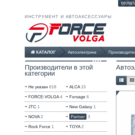
оплат
ИНСТРУМЕНТ И АВТОАКСЕССУАРЫ
КАТАЛОГ
Автоэлектрика
Производител
Производители в этой
Автоэ
категории
Не указан
618
ALCA
15
FORCE-VOLGA
4
Forsage
6
JTC
1
New Galaxy
1
NOVA
2
Partner
3
Rock Force
1
TOYA
2