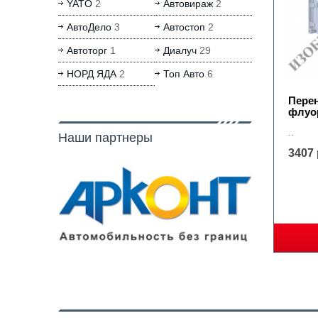
YATO
2
Автовираж
2
АвтоДело
3
Автостоп
2
Автоторг
1
Диалуч
29
НОРД ЯДА
2
Топ Авто
6
Перен
флуо
..
Наши партнеры
3407 