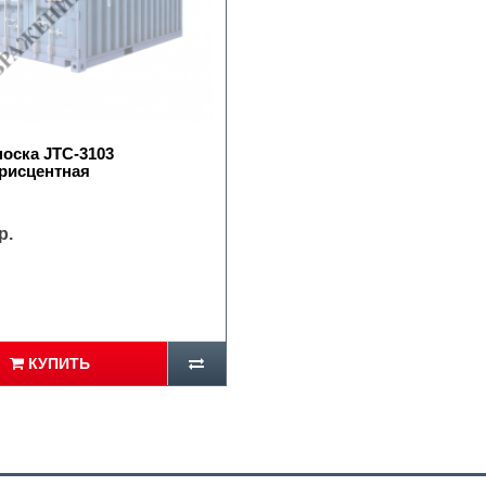
оска JTC-3103
рисцентная
р.
КУПИТЬ