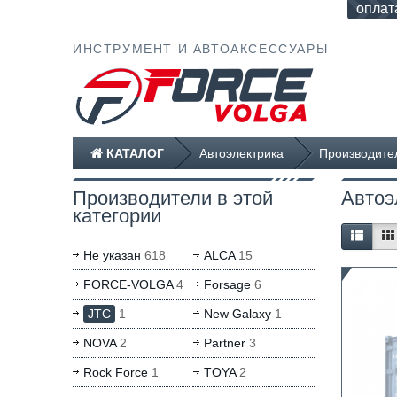
оплат
ИНСТРУМЕНТ И АВТОАКСЕССУАРЫ
КАТАЛОГ
Автоэлектрика
Производите
Производители в этой
Автоэ
категории
Не указан
618
ALCA
15
FORCE-VOLGA
4
Forsage
6
JTC
1
New Galaxy
1
NOVA
2
Partner
3
Rock Force
1
TOYA
2